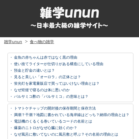
雑学unun
食べ物の雑学
・
金魚の赤ちゃんは赤ではなく黒の理由
・
使い捨てライターが仕切りがある構造にしている理由
・
預金と貯金の違いとは？
・
見ると美しい「オーロラ」の正体とは？
・
蛍光灯を家電量販店で買ってはいけない理由とは？
・
なぜ炬燵で寝るのは体に悪いのか
・
バルサミコ酢の「バルサミコ」の意味とは？
・
トマトケチャップの開封後の保存期間と保存方法
・
満潮？干潮？地図に書かれている海岸線はどっち？納得の理由とは？
・
電話機のくるくる巻いているコードの名前とは
・
爆薬のニトロがなぜ心臓に効くのか？
・
なぜ風呂に敷いてないのに風呂敷と呼ぶ？その名前の理由とは