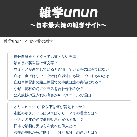
雑学unun
食べ物の雑学
・
自分自身をくすぐっても笑わない理由
・
最も長い英単語は何文字？
・
ウミガメが産卵しているとき流しているものは涙ではない
・
血は主食ではない！？蚊は血以外にも吸っているものとは
・
自動車教習所の路上教習での事故は誰の責任になる？
・
なぜ、乾杯の時にグラスを合わせるのか？
・
公式競技の玉入れの高さが4.12メートルの理由
・
オリンピックで4位以下は何が貰えるのか？
・
市販のホタルイカはメスばかり！？その理由とは？
・
バナナの皮の色で健康効果が変化する！？
・
日本で最初に天ぷらを食べた偉人とは
・
漢字の意味から理解！「十分と充分」の違いとは？