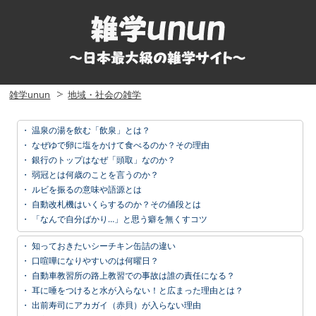
雑学unun
地域・社会の雑学
・
温泉の湯を飲む「飲泉」とは？
・
なぜゆで卵に塩をかけて食べるのか？その理由
・
銀行のトップはなぜ「頭取」なのか？
・
弱冠とは何歳のことを言うのか？
・
ルビを振るの意味や語源とは
・
自動改札機はいくらするのか？その値段とは
・
「なんで自分ばかり…」と思う癖を無くすコツ
・
知っておきたいシーチキン缶詰の違い
・
口喧嘩になりやすいのは何曜日？
・
自動車教習所の路上教習での事故は誰の責任になる？
・
耳に唾をつけると水が入らない！と広まった理由とは？
・
出前寿司にアカガイ（赤貝）が入らない理由