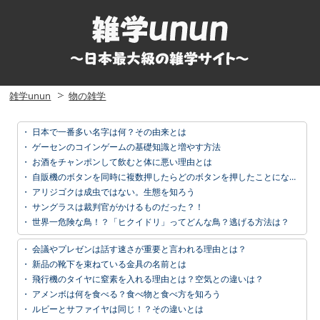
雑学unun
物の雑学
・
日本で一番多い名字は何？その由来とは
・
ゲーセンのコインゲームの基礎知識と増やす方法
・
お酒をチャンポンして飲むと体に悪い理由とは
・
自販機のボタンを同時に複数押したらどのボタンを押したことになる？
・
アリジゴクは成虫ではない。生態を知ろう
・
サングラスは裁判官がかけるものだった？！
・
世界一危険な鳥！？「ヒクイドリ」ってどんな鳥？逃げる方法は？
・
会議やプレゼンは話す速さが重要と言われる理由とは？
・
新品の靴下を束ねている金具の名前とは
・
飛行機のタイヤに窒素を入れる理由とは？空気との違いは？
・
アメンボは何を食べる？食べ物と食べ方を知ろう
・
ルビーとサファイヤは同じ！？その違いとは