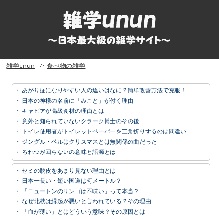
雑学unun
食べ物の雑学
・
あがり症になりやすい人の違いはなに？簡単改善方法で克服！
・
日本の神様の名前に「みこと」が付く理由
・
キャビアが高級食材の理由とは
・
意外と知られていないクラーク博士のその後
・
トイレ使用者がトイレットペーパーを三角折りするのは間違い
・
ジングル・ベルはクリスマスとは無関係の曲だった
・
ろれつが回らないの意味と語源とは
・
セミの脱皮をあまり見ない理由とは
・
日本一長い・短い国道は何メートル？
・
「ニュートンのリンゴは不味い」って本当？
・
なぜ北枕は縁起が悪いと言われている？その理由
・
「血が薄い」とはどういう意味？その原因とは