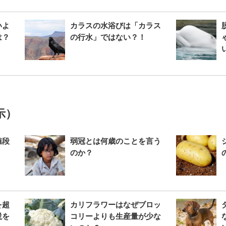
いよ
カラスの水浴びは「カラス
は？
の行水」ではない？！
示）
値段
弱冠とは何歳のことを言う
のか？
を超
カリフラワーはなぜブロッ
説を
コリーよりも生産量が少な