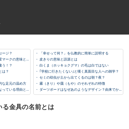
セージ？
・
「幸せって何？」を仏教的に簡単に説明する
マークの意味とは？
・
皮きりの意味と語源とは
違う！？
・
白くま（ホッキョクグマ）の毛は白ではない
とは？
・
｢学校に行きたくない｣と嘆く真面目な人への雑学？
・
セミの幼虫が土から出てくるのは朝？夜？
的な足元の温め方
・
霧（きり）や靄（もや）のそれぞれの特徴
っている理由とは
・
ダーツボードはなぜあのようなデザイン？由来でかなり納得。
いる金具の名前とは