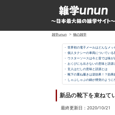
雑学unun
物の雑学
・
世界初の電子メールはどんなメッ
・
個人タクシーの車両についている星
・
ウスターソースは今と昔では味が
・
おくびにも出さないの意味と語源
・
玄人はだしの意味と語源とは
・
靴下の重ね履きは逆効果！？効果
・
しゃぶしゃぶの鍋が煙突のようにな
新品の靴下を束ねて
最終更新日：2020/10/21