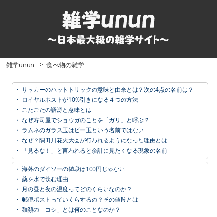
雑学unun
食べ物の雑学
・
サッカーのハットトリックの意味と由来とは？次の4点の名前は？
・
ロイヤルホストが10%引きになる４つの方法
・
ごたごたの語源と意味とは
・
なぜ寿司屋でショウガのことを「ガリ」と呼ぶ？
・
ラムネのガラス玉はビー玉という名前ではない
・
なぜ？隅田川花火大会が行われるようになった理由とは
・
「見るな！」と言われると余計に見たくなる現象の名前
・
海外のダイソーの値段は100円じゃない
・
薬を水で飲む理由
・
月の昼と夜の温度ってどのくらいなのか？
・
郵便ポストっていくらするの？その値段とは
・
麺類の「コシ」とは何のことなのか？