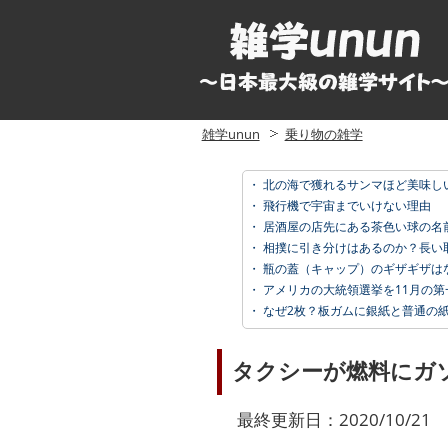
雑学unun
乗り物の雑学
・
北の海で獲れるサンマほど美味し
・
飛行機で宇宙までいけない理由
・
居酒屋の店先にある茶色い球の名
・
相撲に引き分けはあるのか？長い取
・
瓶の蓋（キャップ）のギザギザはな
・
アメリカの大統領選挙を11月の第一火曜
・
なぜ2枚？板ガムに銀紙と普通の
タクシーが燃料にガ
最終更新日：2020/10/21