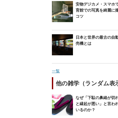
安物デジカメ・スマホ
育館での写真を綺麗に
コツ
日本と世界の最古の自
売機とは
一覧
他の雑学（ランダム表
なぜ「下駄の鼻緒が切
と縁起が悪い」と言わ
いるのか？