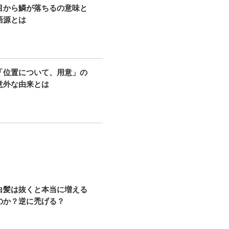
目から鱗が落ちるの意味と
語源とは
「位置について、用意」の
意外な由来とは
白髪は抜くと本当に増える
のか？逆に禿げる？