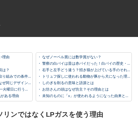
い理由
・
なぜノーベル賞には数学賞がない？
・
警察の白バイは昔は赤バイだった！白バイの歴史・由来を知ろう！
前は？
・
右手と左手どう違う？招き猫が上げている手のそれぞれの意味とは
り組みでの条件は？
・
トリュフ探しに使われる動物が豚から犬になった理由
ぜ同じデザイン？
・
しのぎを削るの意味と語源とは
日に行う理由とは？
・
お坊さんの頭はなぜ坊主？その理由とは
紙がある理由
・
未知のものに「x」が使われるようになった由来とは？
ソリンではなくLPガスを使う理由