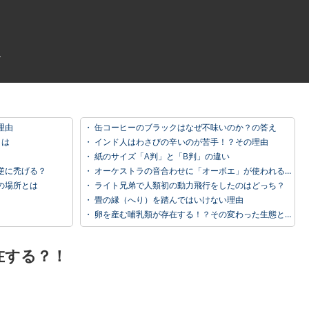
理由
・
缶コーヒーのブラックはなぜ不味いのか？の答え
とは
・
インド人はわさびの辛いのが苦手！？その理由
・
紙のサイズ「A判」と「B判」の違い
逆に禿げる？
・
オーケストラの音合わせに「オーボエ」が使われる理由
の場所とは
・
ライト兄弟で人類初の動力飛行をしたのはどっち？
・
畳の縁（へり）を踏んではいけない理由
・
卵を産む哺乳類が存在する！？その変わった生態とは
在する？！