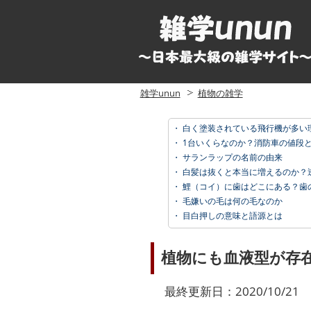
雑学unun
植物の雑学
・
白く塗装されている飛行機が多い
・
1台いくらなのか？消防車の値段
・
サランラップの名前の由来
・
白髪は抜くと本当に増えるのか？
・
鯉（コイ）に歯はどこにある？歯
・
毛嫌いの毛は何の毛なのか
・
目白押しの意味と語源とは
植物にも血液型が存
最終更新日：2020/10/21