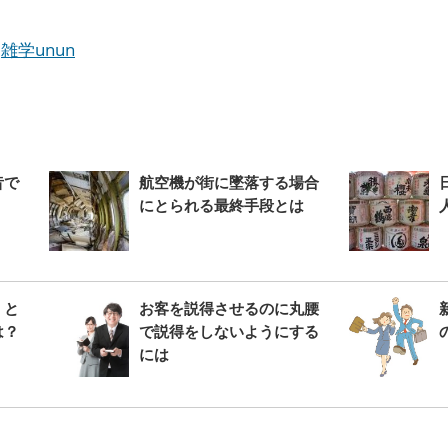
:
雑学unun
昔で
航空機が街に墜落する場合
にとられる最終手段とは
」と
お客を説得させるのに丸腰
は？
で説得をしないようにする
には