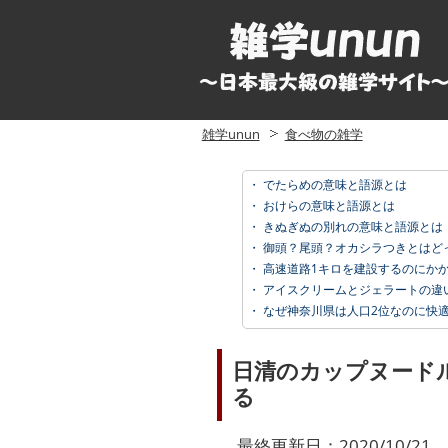
雑学unun
食べ物の雑学
・
でたらめの意味と語源とは
・
おけらの意味と語源とは
・
きぬぎぬの別れの意味と語源とは
・
御頭？尾頭？オカシラつきとはど
・
高速道路1キロを建設するのにかかる費
・
アイスクリームとジェラートの違
・
なぜ神奈川県は人口2位なのに快
日清のカップヌード
る
最終更新日：2020/10/21