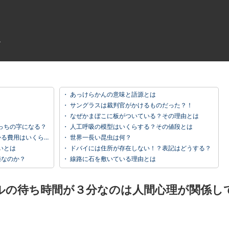
・
あっけらかんの意味と語源とは
・
サングラスは裁判官がかけるものだった？！
・
なぜかまぼこに板がついている？その理由とは
っちの字になる？
・
人工呼吸の模型はいくらする？その値段とは
用はいくらなのか？
・
世界一長い昆虫は何？
いとは
・
ドバイには住所が存在しない！？表記はどうする？
適なのか？
・
線路に石を敷いている理由とは
ルの待ち時間が３分なのは人間心理が関係し