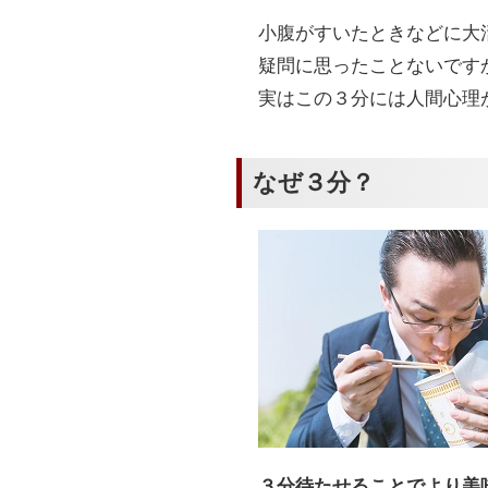
小腹がすいたときなどに大
疑問に思ったことないです
実はこの３分には人間心理
なぜ３分？
３分待たせることでより美