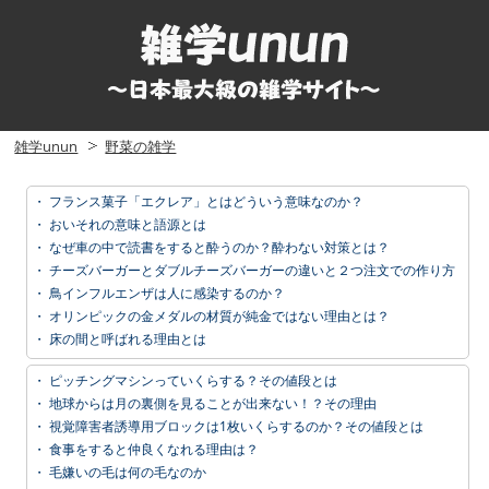
雑学unun
野菜の雑学
・
フランス菓子「エクレア」とはどういう意味なのか？
・
おいそれの意味と語源とは
・
なぜ車の中で読書をすると酔うのか？酔わない対策とは？
・
チーズバーガーとダブルチーズバーガーの違いと２つ注文での作り方
・
鳥インフルエンザは人に感染するのか？
・
オリンピックの金メダルの材質が純金ではない理由とは？
・
床の間と呼ばれる理由とは
・
ピッチングマシンっていくらする？その値段とは
・
地球からは月の裏側を見ることが出来ない！？その理由
・
視覚障害者誘導用ブロックは1枚いくらするのか？その値段とは
・
食事をすると仲良くなれる理由は？
・
毛嫌いの毛は何の毛なのか