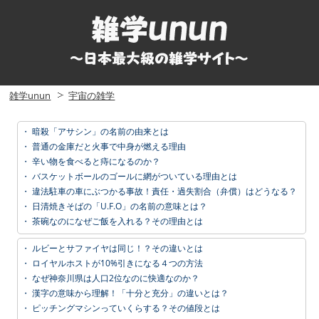
雑学unun
宇宙の雑学
・
暗殺「アサシン」の名前の由来とは
・
普通の金庫だと火事で中身が燃える理由
・
辛い物を食べると痔になるのか？
・
バスケットボールのゴールに網がついている理由とは
・
違法駐車の車にぶつかる事故！責任・過失割合（弁償）はどうなる？
・
日清焼きそばの「U.F.O」の名前の意味とは？
・
茶碗なのになぜご飯を入れる？その理由とは
・
ルビーとサファイヤは同じ！？その違いとは
・
ロイヤルホストが10%引きになる４つの方法
・
なぜ神奈川県は人口2位なのに快適なのか？
・
漢字の意味から理解！「十分と充分」の違いとは？
・
ピッチングマシンっていくらする？その値段とは