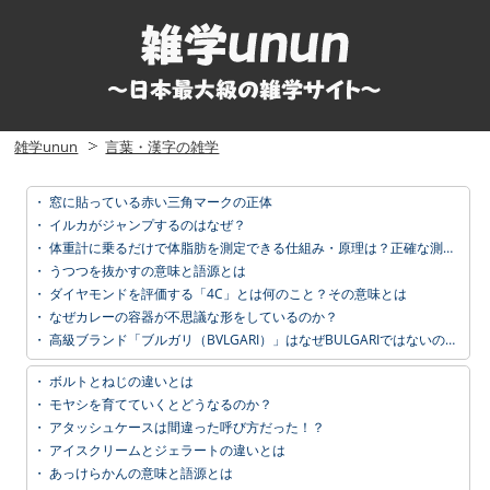
雑学unun
言葉・漢字の雑学
・
窓に貼っている赤い三角マークの正体
・
イルカがジャンプするのはなぜ？
・
体重計に乗るだけで体脂肪を測定できる仕組み・原理は？正確な測定方法は？
・
うつつを抜かすの意味と語源とは
・
ダイヤモンドを評価する「4C」とは何のこと？その意味とは
・
なぜカレーの容器が不思議な形をしているのか？
・
高級ブランド「ブルガリ（BVLGARI）」はなぜBULGARIではないのか？その理由
・
ボルトとねじの違いとは
・
モヤシを育てていくとどうなるのか？
・
アタッシュケースは間違った呼び方だった！？
・
アイスクリームとジェラートの違いとは
・
あっけらかんの意味と語源とは