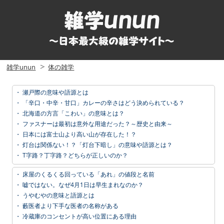
雑学unun
体の雑学
・
瀬戸際の意味や語源とは
・
「辛口・中辛・甘口」カレーの辛さはどう決められている？
・
北海道の方言「こわい」の意味とは？
・
ファスナーは最初は意外な用途だった？～歴史と由来～
・
日本には富士山より高い山が存在した！？
・
灯台は関係ない！？「灯台下暗し」の意味や語源とは？
・
T字路？丁字路？どちらが正しいのか？
・
床屋のくるくる回っている「あれ」の値段と名前
・
嘘ではない。なぜ4月1日は早生まれなのか？
・
うやむやの意味と語源とは
・
藪医者より下手な医者の名称がある
・
冷蔵庫のコンセントが高い位置にある理由