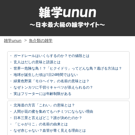
雑学unun
魚介類の雑学
・
ガードレールはいくらするのか？その値段とは
・
玄人はだしの意味と語源とは
・
世界一危険な鳥！？「ヒクイドリ」ってどんな鳥？逃げる方法は？
・
地球が誕生した頃は1日24時間ではない
・
緑黄色野菜「モロヘイヤ」の名前の意味とは？
・
なぜトンカツに千切りキャベツが添えられるの？
・
実はフリーターには年齢制限がある
・
北海道の方言「こわい」の意味とは？
・
人間が花の蜜を集めてもハチミツにならない理由
・
日本三景と言えばどこ？誰が決めたのか？
・
「じゃがりこ」の名前の由来とは
・
なぜ赤じゃない？血管が青く見える理由とは