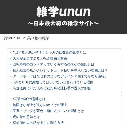
雑学unun
乗り物の雑学
・
1回すると悪い噂？くしゃみの回数別の意味とは
・
大人が全力で走ると転ぶ理由と対策
・
回転寿司のコンベアっていくらするの？その値段とは
・
個人経営の店がクレジットカード払いを導入しない理由とは？
・
ダーツボードはなぜあのようなデザイン？由来でかなり納得。
・
5月と10月に結婚してはいけないと言われている理由
・
高速道路にいた人をはねた時の運転手の過失の割合
・
XO醤のXOの意味とは
・
地図はなぜ上が北なのか？その理由
・
栄養ドリンクが茶色い瓶に入っている理由とは
・
虎の巻の意味とは
・
初対面の人の話を上手に聞く方法