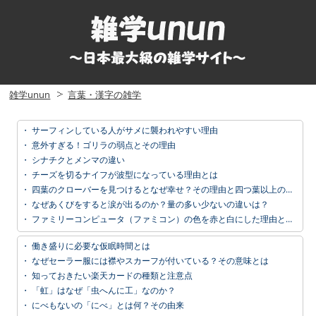
雑学unun
言葉・漢字の雑学
・
サーフィンしている人がサメに襲われやすい理由
・
意外すぎる！ゴリラの弱点とその理由
・
シナチクとメンマの違い
・
チーズを切るナイフが波型になっている理由とは
・
四葉のクローバーを見つけるとなぜ幸せ？その理由と四つ葉以上の意味
・
なぜあくびをすると涙が出るのか？量の多い少ないの違いは？
・
ファミリーコンピュータ（ファミコン）の色を赤と白にした理由とは？
・
働き盛りに必要な仮眠時間とは
・
なぜセーラー服には襟やスカーフが付いている？その意味とは
・
知っておきたい楽天カードの種類と注意点
・
「虹」はなぜ「虫へんに工」なのか？
・
にべもないの「にべ」とは何？その由来