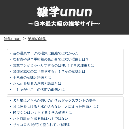
雑学unun
業界の雑学
・
昔の温泉マークの湯気は曲線ではなかった
・
なぜ青や緑？手術着の色が白ではない理由とは？
・
営業マンがじゃべりすぎるのはNG！？その理由とは
・
禁煙区域なのに「煙草する」！？その意味とは
・
十八番の意味と語源とは
・
たんかを切るの意味と語源とは
・
「じゃがりこ」の名前の由来とは
・
犬と猫はどちらが強いのか？vsダックスフントの場合
・
耳に唾をつけると水が入らない！と広まった理由とは？
・
F1マシンはいくらする？その値段とは
・
ハト時計から出る鳥はハトではない
・
サイコロの1が赤く塗られている理由