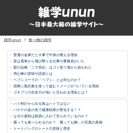
雑学unun
食べ物の雑学
・
普通の金庫だと火事で中身が燃える理由
・
昔は電車から飛び降りる仕事の乗務員がいた
・
梨の品種「二十世紀」はゴミ捨て場から拾われた
・
用心棒の意味や語源とは
・
ペプシコーラの「ペプシ」とは何なのか？
・
泥棒に風呂敷を使って盗むイメージがついている理由
・
ゴキブリの生命力が強いと言われる理由とは？
・
ハト時計から出る鳥はハトではない
・
バナナの皮の色で健康効果が変化する！？
・
なぜ小麦粉は紙袋に入れて売られているのか？
・
腐っても食べられるのか？「腐っても鯛」の言葉の真相
・
トートバッグのトートの意味と歴史