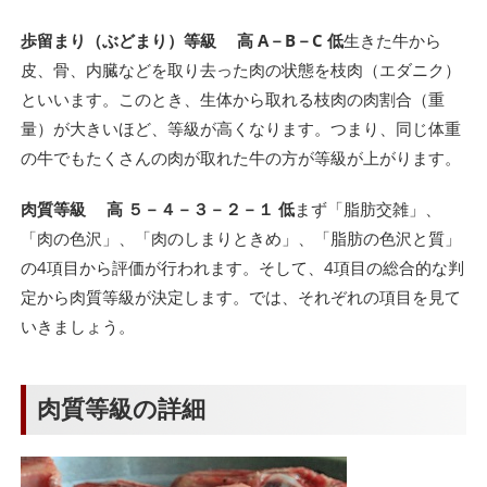
歩留まり（ぶどまり）等級 高 A－B－C 低
生きた牛から
皮、骨、内臓などを取り去った肉の状態を枝肉（エダニク）
といいます。このとき、生体から取れる枝肉の肉割合（重
量）が大きいほど、等級が高くなります。つまり、同じ体重
の牛でもたくさんの肉が取れた牛の方が等級が上がります。
肉質等級 高 ５－４－３－２－１ 低
まず「脂肪交雑」、
「肉の色沢」、「肉のしまりときめ」、「脂肪の色沢と質」
の4項目から評価が行われます。そして、4項目の総合的な判
定から肉質等級が決定します。では、それぞれの項目を見て
いきましょう。
肉質等級の詳細