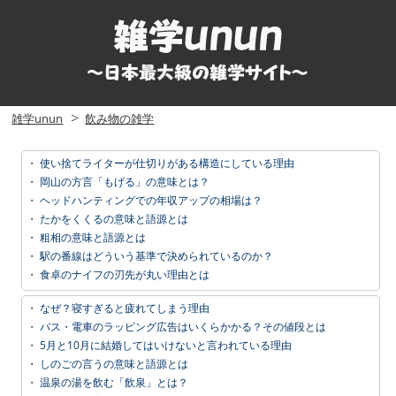
雑学unun
飲み物の雑学
・
使い捨てライターが仕切りがある構造にしている理由
・
岡山の方言「もげる」の意味とは？
・
ヘッドハンティングでの年収アップの相場は？
・
たかをくくるの意味と語源とは
・
粗相の意味と語源とは
・
駅の番線はどういう基準で決められているのか？
・
食卓のナイフの刃先が丸い理由とは
・
なぜ？寝すぎると疲れてしまう理由
・
バス・電車のラッピング広告はいくらかかる？その値段とは
・
5月と10月に結婚してはいけないと言われている理由
・
しのごの言うの意味と語源とは
・
温泉の湯を飲む「飲泉」とは？