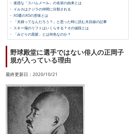
・
迷惑な「スパムメール」の名前の由来とは
・
イルカはクジラの仲間に分類される
・
XO醤のXOの意味とは
・
「夫婦ってなんだろう？」と思った時に読む夫目線の記事
・
スキー場のリフトはいくらする？その値段とは
・
「みどりの黒髪」とは何色なのか？
野球殿堂に選手ではない俳人の正岡子
規が入っている理由
最終更新日：2020/10/21