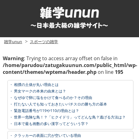
雑学unun
スポーツの雑学
Warning
: Trying to access array offset on false in
/home/parudou/zatugakuunun.com/public_html/wp-
content/themes/wptema/header.php
on line
195
・
相撲の土俵が丸い理由とは
・
男女マークの本来の由来とは？
・
なぜゆで卵に塩をかけて食べるのか？その理由
・
打たない人でも知っておきたいパチスロの勝ち方の基本
・
緊急電話番号が119や110の理由とは？
・
世界一危険な鳥！？「ヒクイドリ」ってどんな鳥？逃げる方法は？
・
日本で最も画数の多い漢字ってどういう字？
・
クラッカーの表面に穴が空いている理由